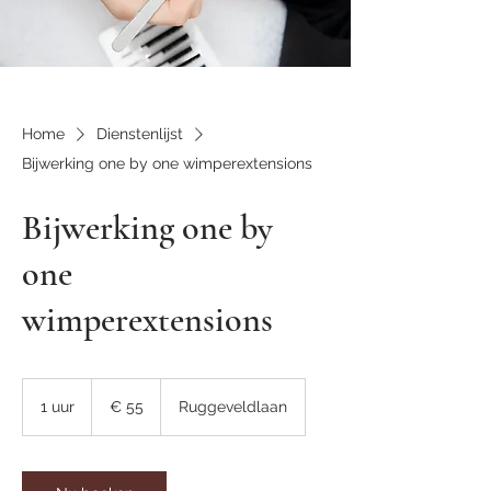
Home
Dienstenlijst
Bijwerking one by one wimperextensions
Bijwerking one by
one
wimperextensions
55
euro
1 uur
1
€ 55
Ruggeveldlaan
u
u