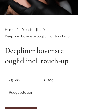
Home
Dienstenlijst
Deepliner bovenste ooglid incl. touch-up
Deepliner bovenste
ooglid incl. touch-up
200
euro
45 min.
4
€ 200
5
m
Ruggeveldlaan
i
n
.