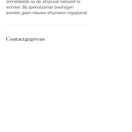
onmiddellijk na de afspraak betaald te
worden. Bij openstaande bedragen
worden geen nieuwe afspraken ingepland.
Contactgegevens
Ruggeveldlaan 714, Antwerp, Belgium
+32456583823
soignebyjulie@gmail.com
Adres
Locatie Deurne
Ruggeveldlaan 714