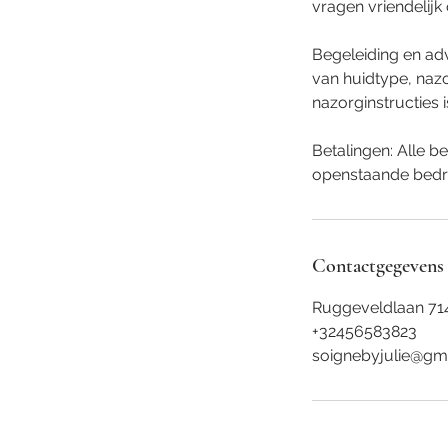
vragen vriendelijk
Begeleiding en adv
van huidtype, nazo
nazorginstructies 
Betalingen: Alle b
openstaande bedr
Contactgegevens
Ruggeveldlaan 71
+32456583823
soignebyjulie@gm