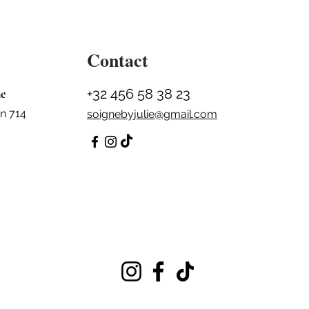
Contact
+32 456 58 38 23
ne
n 714
soignebyjulie@gmail.com