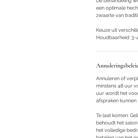
De behandeling wo
een optimale hecht
zwaarte van tradit
Keuze uit verschil
Houdbaarheid: 3-4
Annuleringsbelei
Annuleren of verp
minstens 48 uur voo
uur wordt het voo
afspraken kunnen
Te laat komen: Gel
behoudt het salon
het volledige bed
betaling van het 