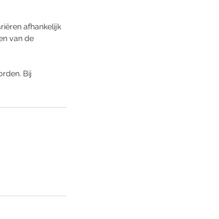
riëren afhankelijk
gen van de
rden. Bij