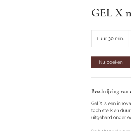
GEL X na
7
e
1 uur 30 min.
1
u
u
3
Nu boeken
0
m
i
n
Beschrijving van 
.
Gel X is een innov
toch sterk en duur
uitgehard onder e