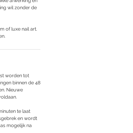
akke afwerking en
ging wil zonder de
of luxe nail art.
en.
st worden tot
igingen binnen de 48
en. Nieuwe
voldaan.
minuten te laat
dsgebrek en wordt
as mogelijk na