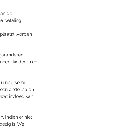
van de
a betaling.
rplaatst worden
 garanderen,
innen, kinderen en
n u nog semi-
een ander salon
, wat invloed kan
. Indien er niet
bezig is. We