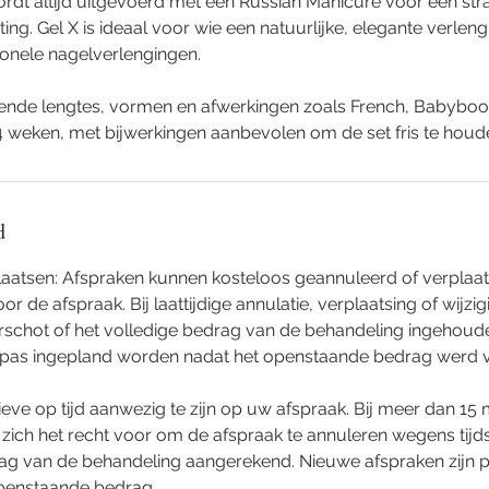
rdt altijd uitgevoerd met een Russian Manicure voor een str
ing. Gel X is ideaal voor wie een natuurlijke, elegante verlen
ionele nagelverlengingen.
lende lengtes, vormen en afwerkingen zoals French, Babyboom 
 weken, met bijwerkingen aanbevolen om de set fris te houd
d
laatsen: Afspraken kunnen kosteloos geannuleerd of verplaat
r de afspraak. Bij laattijdige annulatie, verplaatsing of wijz
rschot of het volledige bedrag van de behandeling ingehoud
 pas ingepland worden nadat het openstaande bedrag werd 
ieve op tijd aanwezig te zijn op uw afspraak. Bij meer dan 15 
 zich het recht voor om de afspraak te annuleren wegens tij
rag van de behandeling aangerekend. Nieuwe afspraken zijn p
openstaande bedrag.