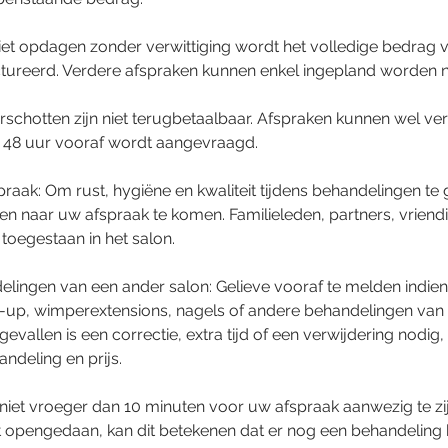
iet opdagen zonder verwittiging wordt het volledige bedrag 
tureerd. Verdere afspraken kunnen enkel ingepland worden n
schotten zijn niet terugbetaalbaar. Afspraken kunnen wel ve
ns 48 uur vooraf wordt aangevraagd.
praak: Om rust, hygiëne en kwaliteit tijdens behandelingen te
en naar uw afspraak te komen. Familieleden, partners, vriend
t toegestaan in het salon.
lingen van een ander salon: Gelieve vooraf te melden indie
p, wimperextensions, nagels of andere behandelingen van 
evallen is een correctie, extra tijd of een verwijdering nodig
ndeling en prijs.
 niet vroeger dan 10 minuten voor uw afspraak aanwezig te zijn
t opengedaan, kan dit betekenen dat er nog een behandeling 